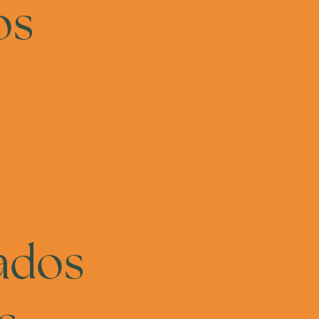
os
ados