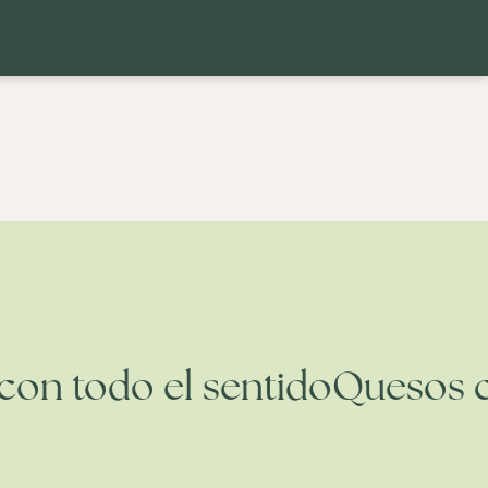
s con todo el sentido
Quesos