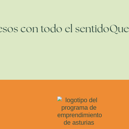
uesos con todo el sentido
Qu