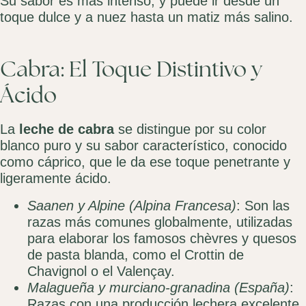
Su sabor es más intenso, y puede ir desde un
toque dulce y a nuez hasta un matiz más salino.
Cabra: El Toque Distintivo y
Ácido
La
leche de cabra
se distingue por su color
blanco puro y su sabor característico, conocido
como cáprico, que le da ese toque penetrante y
ligeramente ácido.
Saanen y Alpine (Alpina Francesa)
: Son las
razas más comunes globalmente, utilizadas
para elaborar los famosos chèvres y quesos
de pasta blanda, como el Crottin de
Chavignol o el Valençay.
Malagueña y murciano-granadina (España)
:
Razas con una producción lechera excelente.