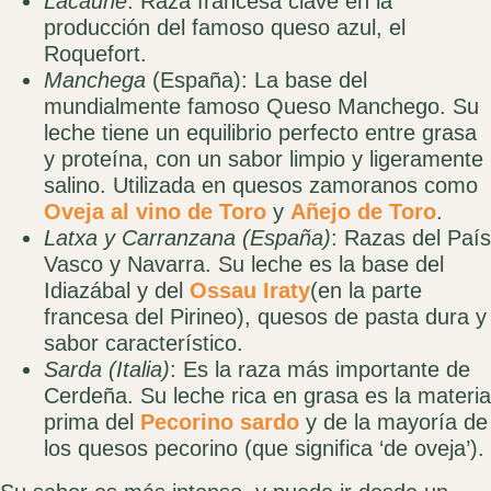
Lacaune
: Raza francesa clave en la
producción del famoso queso azul, el
Roquefort.
Manchega
(España): La base del
mundialmente famoso Queso Manchego. Su
leche tiene un equilibrio perfecto entre grasa
y proteína, con un sabor limpio y ligeramente
salino. Utilizada en quesos zamoranos como
Oveja al vino de Toro
y
Añejo de Toro
.
Latxa y Carranzana (España)
: Razas del País
Vasco y Navarra. Su leche es la base del
Idiazábal y del
Ossau Iraty
(en la parte
francesa del Pirineo), quesos de pasta dura y
sabor característico.
Sarda (Italia)
: Es la raza más importante de
Cerdeña. Su leche rica en grasa es la materia
prima del
Pecorino sardo
y de la mayoría de
los quesos pecorino (que significa ‘de oveja’).